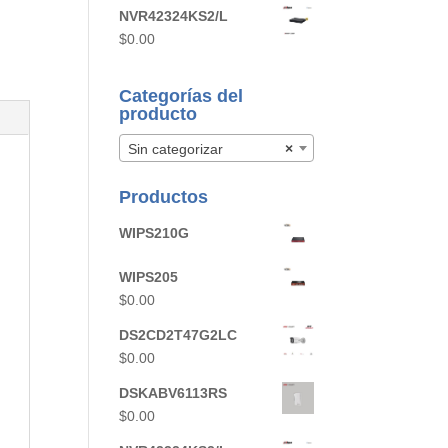
NVR42324KS2/L
$
0.00
Categorías del
producto
Sin categorizar
×
Productos
WIPS210G
WIPS205
$
0.00
DS2CD2T47G2LC
$
0.00
DSKABV6113RS
$
0.00