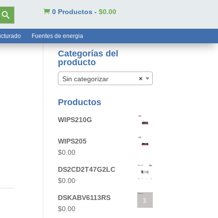
tón de búsqueda

0 Productos
-
$
0.00
ucturado
Fuentes de energia
Categorías del
producto
Sin categorizar
×
Productos
WIPS210G
WIPS205
$
0.00
DS2CD2T47G2LC
$
0.00
DSKABV6113RS
$
0.00