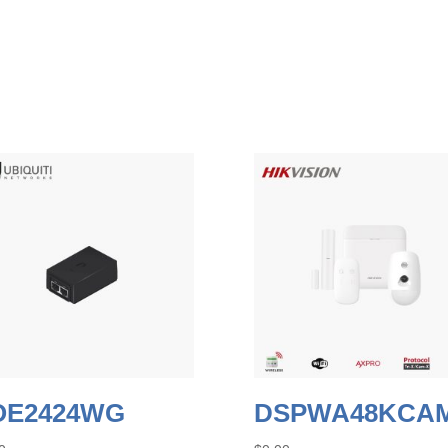
OE2424WG
DSPWA48KCA