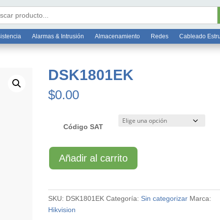
Bo
6 7812
ar:
istencia
Alarmas & Intrusión
Almacenamiento
Redes
Cableado Estr
DSK1801EK
$
0.00
Código SAT
DSK1801EK
Añadir al carrito
cantidad
SKU:
DSK1801EK
Categoría:
Sin categorizar
Marca:
Hikvision