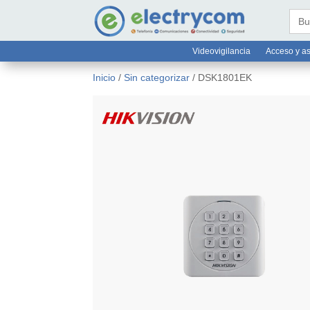
online@electrycom.mx
33 382


Busc
Videovigilancia
Acceso y as
Inicio
/
Sin categorizar
/ DSK1801EK