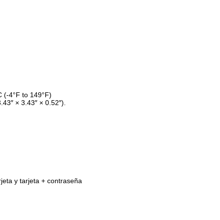
 (-4°F to 149°F)
3″ × 3.43″ × 0.52″).
eta y tarjeta + contraseña