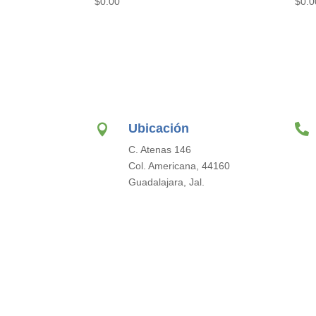
$
0.00
$
0.0
Ubicación


C. Atenas 146
Col. Americana, 44160
Guadalajara, Jal.