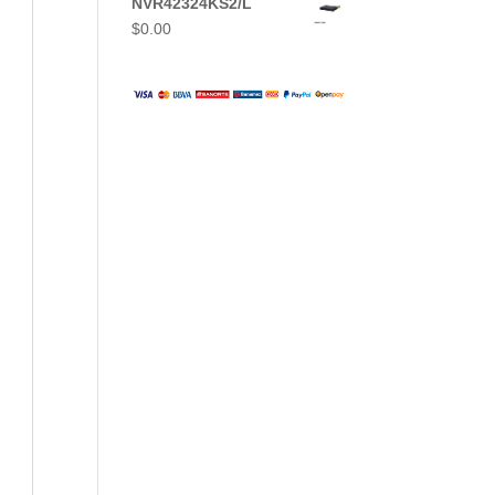
NVR42324KS2/L
$
0.00