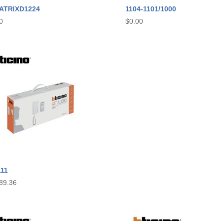
ATRIXD1224
1104-1101/1000
0
$
0.00
111
89.36