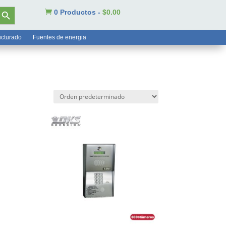
tón de búsqueda

0 Productos
-
$
0.00
ucturado
Fuentes de energia