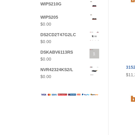
WIPS210G
WIPS205
$
0.00
DS2CD2T47G2LC
$
0.00
DSKABV6113RS
$
0.00
315
NVR42324KS2/L
$
11,
$
0.00