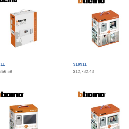
211
316911
356.59
$
12,782.43