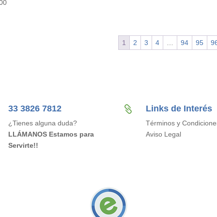
00
1
2
3
4
…
94
95
9
33 3826 7812
Links de Interés

¿Tienes alguna duda?
Términos y Condicione
LLÁMANOS Estamos para
Aviso Legal
Servirte!!