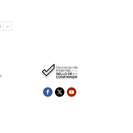
6
→
s