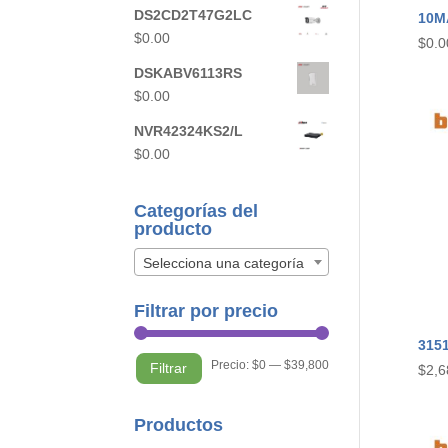
DS2CD2T47G2LC
10M
$
0.00
$
0.0
DSKABV6113RS
$
0.00
NVR42324KS2/L
$
0.00
Categorías del
producto
Selecciona una categoría
Filtrar por precio
315
Precio
Precio
Precio:
$0
—
$39,800
Filtrar
$
2,6
mínimo
máximo
Productos