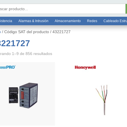
Bo
6 7812
ar:
istencia
Alarmas & Intrusión
Almacenamiento
Redes
Cableado Estr
o
/ Código SAT del producto / 43221727
3221727
rando 1–9 de 856 resultados