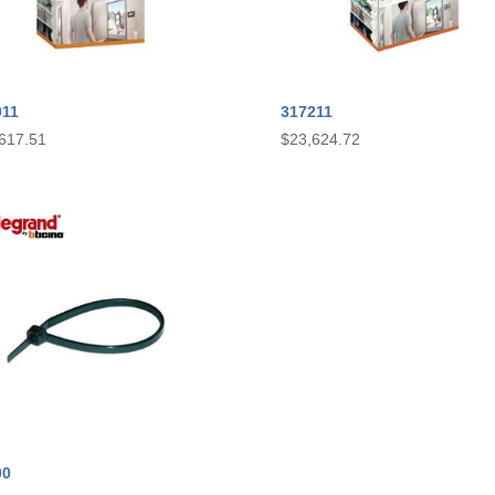
011
317211
617.51
$
23,624.72
00