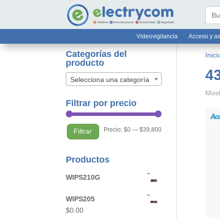
online@electrycom.mx
33 382


Busc
Videovigilancia
Acceso y as
Categorías del
Inici
producto
4
Selecciona una categoría
Most
Filtrar por precio
Precio
Precio
Precio:
$0
—
$39,800
Filtrar
mínimo
máximo
Productos
WIPS210G
WIPS205
$
0.00