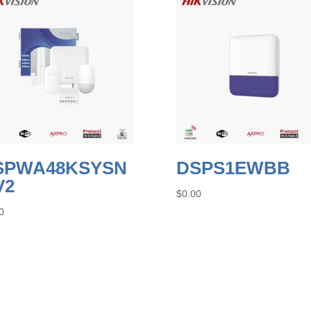
SPWA48KSYSN
DSPS1EWBB
V2
$
0.00
0