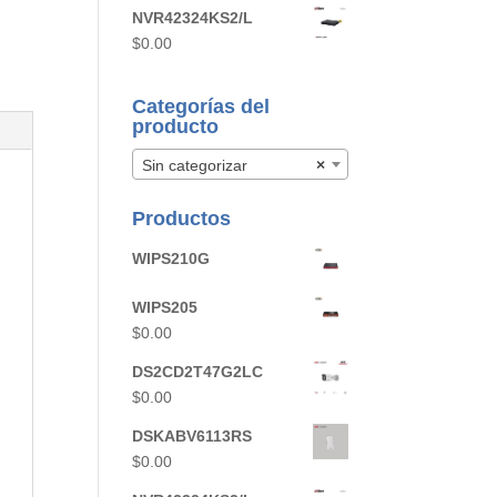
NVR42324KS2/L
$
0.00
Categorías del
producto
Sin categorizar
×
Productos
WIPS210G
WIPS205
$
0.00
DS2CD2T47G2LC
$
0.00
DSKABV6113RS
$
0.00