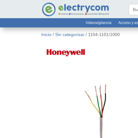
online@electrycom.mx
33 382


Busc
Videovigilancia
Acceso y as
Inicio
/
Sin categorizar
/ 1104-1101/1000