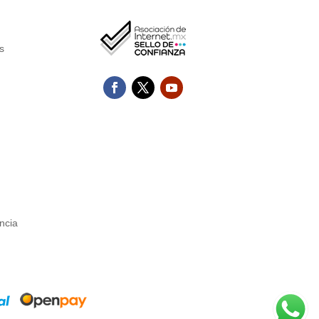
s
ncia