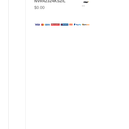
NVR42324KS2/L
$
0.00