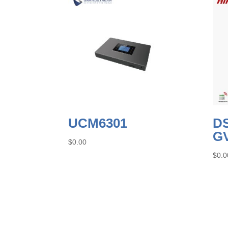
UCM6301
D
G
$
0.00
$
0.0