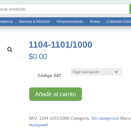
Bo
6 7812
ar:
istencia
Alarmas & Intrusión
Almacenamiento
Redes
Cableado Estr
1104-1101/1000
$
0.00
Código SAT
1104-
Añadir al carrito
1101/1000
cantidad
SKU:
1104-1101/1000
Categoría:
Sin categorizar
Marca
Honeywell