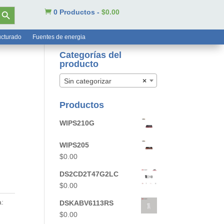
tón de búsqueda

0 Productos
-
$
0.00
ucturado
Fuentes de energia
Categorías del
producto
Sin categorizar
×
Productos
WIPS210G
WIPS205
$
0.00
DS2CD2T47G2LC
$
0.00
:
DSKABV6113RS
$
0.00