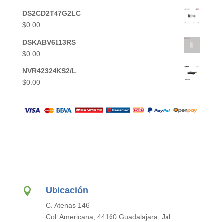
DS2CD2T47G2LC
$
0.00
DSKABV6113RS
$
0.00
NVR42324KS2/L
$
0.00
Ubicación

C. Atenas 146
Col. Americana, 44160 Guadalajara, Jal.