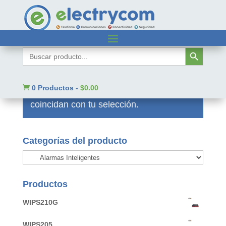
Inicio
/
Smart Home
/
Seguridad Inteligente
/ Alarmas
Inteligentes
Botón de búsqueda
Buscar:
Alarmas Inteligentes

0 Productos
-
$
0.00
No se han encontrado productos que
coincidan con tu selección.
Categorías del producto
Productos
WIPS210G
WIPS205