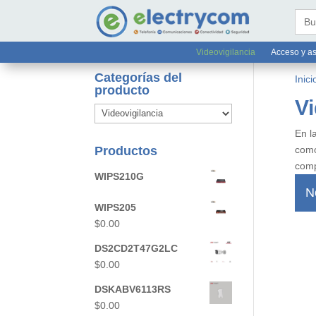
online@electrycom.mx
33 382


Busc
Videovigilancia
Acceso y as
Categorías del
Inici
producto
Vi
En l
Productos
como
comp
WIPS210G
N
WIPS205
$
0.00
DS2CD2T47G2LC
$
0.00
DSKABV6113RS
$
0.00