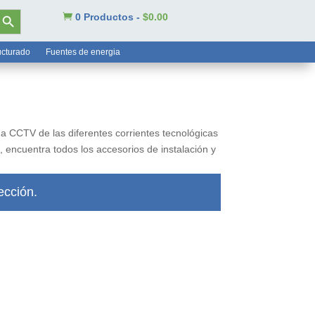
tón de búsqueda

0 Productos
-
$
0.00
ucturado
Fuentes de energia
 a CCTV de las diferentes corrientes tecnológicas
encuentra todos los accesorios de instalación y
ección.