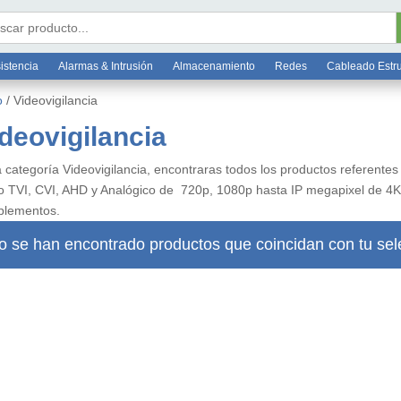
Bo
6 7812
ar:
istencia
Alarmas & Intrusión
Almacenamiento
Redes
Cableado Estr
o
/ Videovigilancia
deovigilancia
a categoría Videovigilancia, encontraras todos los productos referentes
 TVI, CVI, AHD y Analógico de 720p, 1080p hasta IP megapixel de 4K, 
lementos.
o se han encontrado productos que coincidan con tu sel