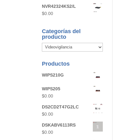
NVR42324KS2/L
$
0.00
Categorías del
producto
Productos
WIPS210G
WIPS205
$
0.00
DS2CD2T47G2LC
$
0.00
DSKABV6113RS
$
0.00