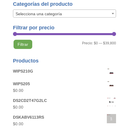
Categorías del producto
Selecciona una categoría
Filtrar por precio
Precio
Precio
Precio:
$0
—
$39,800
Filtrar
mínimo
máximo
Productos
WIPS210G
WIPS205
$
0.00
DS2CD2T47G2LC
$
0.00
DSKABV6113RS
$
0.00