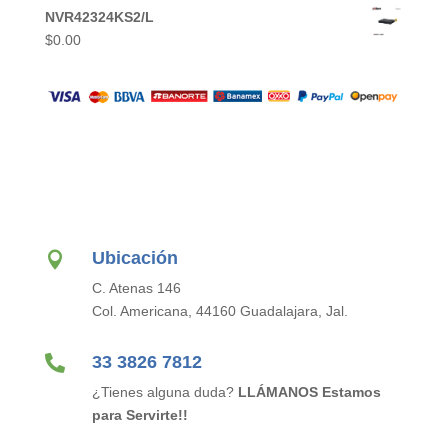
NVR42324KS2/L
$
0.00
Ubicación

C. Atenas 146
Col. Americana, 44160 Guadalajara, Jal.

33 3826 7812
¿Tienes alguna duda?
LLÁMANOS Estamos
para Servirte!!