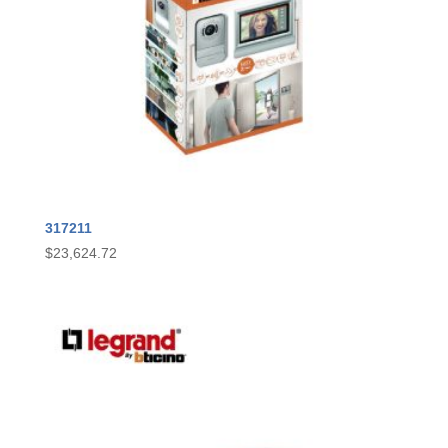
317211
$
23,624.72