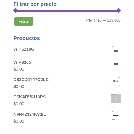
Filtrar por precio
Precio
Precio
Precio:
$0
—
$39,800
Filtrar
mínimo
máximo
Productos
WIPS210G
WIPS205
$
0.00
DS2CD2T47G2LC
$
0.00
DSKABV6113RS
$
0.00
NVR42324KS2/L
$
0.00