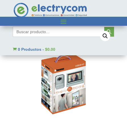
Inicio
/
Sin categorizar
/ 317211
Botón de búsqueda
Buscar:

0 Productos
-
$
0.00