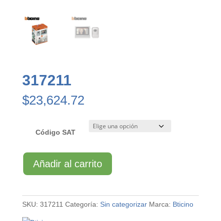
317211
$
23,624.72
Código SAT
317211
Añadir al carrito
cantidad
SKU:
317211
Categoría:
Sin categorizar
Marca:
Bticino