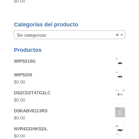
$
0.00
Categorías del producto
Sin categorizar
×
Productos
WIPS210G
WIPS205
$
0.00
DS2CD2T47G2LC
$
0.00
DSKABV6113RS
$
0.00
NVR42324KS2/L
$
0.00