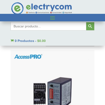
Inicio
/ Código SAT del producto / 43191516
Botón de búsqueda
Buscar:
43191516
Mostrando 1–9 de 856 resultados

0 Productos
-
$
0.00