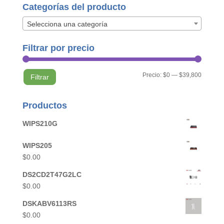
Categorías del producto
Selecciona una categoría
Filtrar por precio
Precio
Precio
Precio:
$0
—
$39,800
Filtrar
mínimo
máximo
Productos
WIPS210G
WIPS205
$
0.00
DS2CD2T47G2LC
$
0.00
DSKABV6113RS
$
0.00