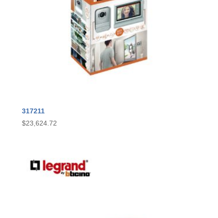
317211
$
23,624.72