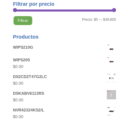
Filtrar por precio
Precio
Precio
Precio:
$0
—
$39,800
Filtrar
mínimo
máximo
Productos
WIPS210G
WIPS205
$
0.00
DS2CD2T47G2LC
$
0.00
DSKABV6113RS
$
0.00
NVR42324KS2/L
$
0.00