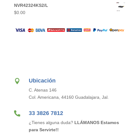
NVR42324KS2/L
$
0.00
Ubicación

C. Atenas 146
Col. Americana, 44160 Guadalajara, Jal.

33 3826 7812
¿Tienes alguna duda?
LLÁMANOS Estamos
para Servirte!!