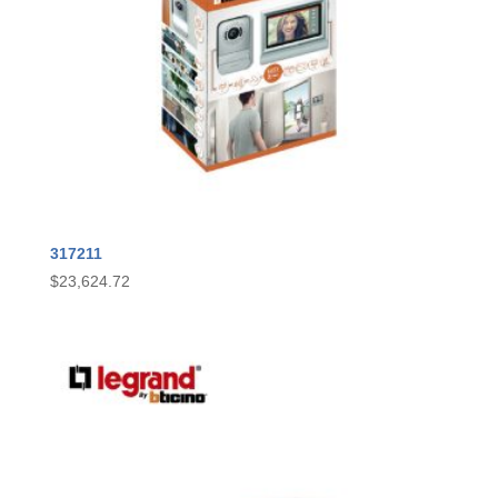
317211
$
23,624.72