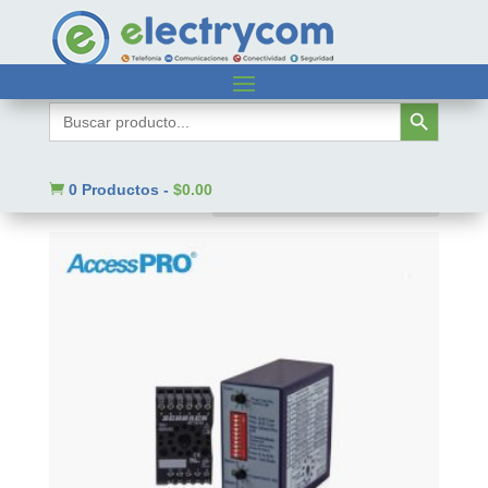
Inicio
/ Código SAT del producto / 43221730
Botón de búsqueda
Buscar:
43221730
Mostrando 1–9 de 856 resultados

0 Productos
-
$
0.00