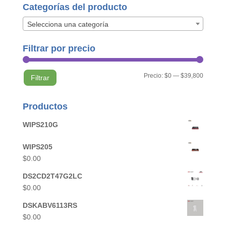
Categorías del producto
Selecciona una categoría
Filtrar por precio
Precio
Precio
Precio:
$0
—
$39,800
Filtrar
mínimo
máximo
Productos
WIPS210G
WIPS205
$
0.00
DS2CD2T47G2LC
$
0.00
DSKABV6113RS
$
0.00