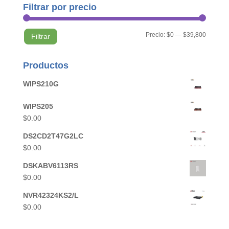
Filtrar por precio
Precio
Precio
Precio:
$0
—
$39,800
Filtrar
mínimo
máximo
Productos
WIPS210G
WIPS205
$
0.00
DS2CD2T47G2LC
$
0.00
DSKABV6113RS
$
0.00
NVR42324KS2/L
$
0.00