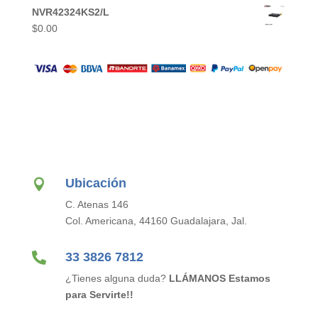
NVR42324KS2/L
$
0.00
Ubicación

C. Atenas 146
Col. Americana, 44160 Guadalajara, Jal.

33 3826 7812
¿Tienes alguna duda?
LLÁMANOS Estamos
para Servirte!!