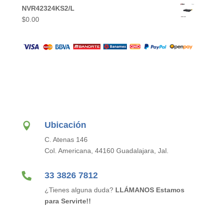
NVR42324KS2/L
$
0.00
Ubicación

C. Atenas 146
Col. Americana, 44160 Guadalajara, Jal.

33 3826 7812
¿Tienes alguna duda?
LLÁMANOS Estamos
para Servirte!!