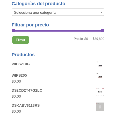
Categorías del producto
Selecciona una categoría
Filtrar por precio
Precio
Precio
Precio:
$0
—
$39,800
Filtrar
mínimo
máximo
Productos
WIPS210G
WIPS205
$
0.00
DS2CD2T47G2LC
$
0.00
DSKABV6113RS
$
0.00