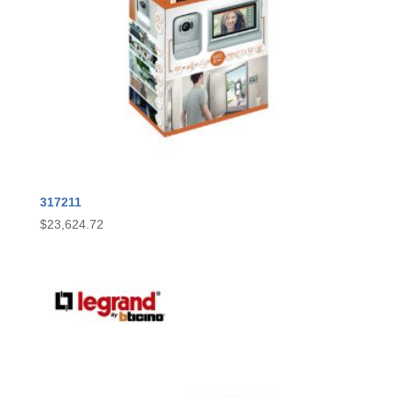
317211
$
23,624.72