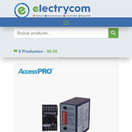
Inicio
/ Código SAT del producto / 39122216
Botón de búsqueda
Buscar:
39122216
Mostrando 1–9 de 856 resultados

0 Productos
-
$
0.00