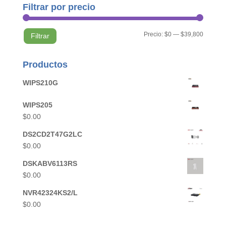
Filtrar por precio
Precio
Precio
Precio:
$0
—
$39,800
Filtrar
mínimo
máximo
Productos
WIPS210G
WIPS205
$
0.00
DS2CD2T47G2LC
$
0.00
DSKABV6113RS
$
0.00
NVR42324KS2/L
$
0.00