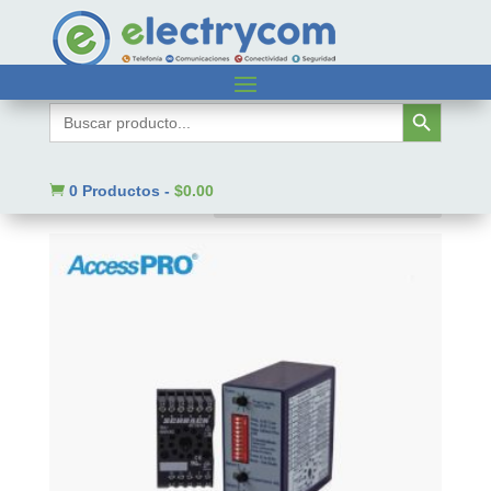
Inicio
/ Código SAT del producto / 26121616
Botón de búsqueda
Buscar:
26121616
Mostrando 1–9 de 856 resultados

0 Productos
-
$
0.00