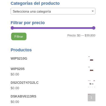
Categorías del producto
Selecciona una categoría
Filtrar por precio
Precio
Precio
Precio:
$0
—
$39,800
Filtrar
mínimo
máximo
Productos
WIPS210G
WIPS205
$
0.00
DS2CD2T47G2LC
$
0.00
DSKABV6113RS
$
0.00