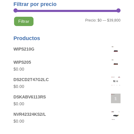
Filtrar por precio
Precio
Precio
Precio:
$0
—
$39,800
Filtrar
mínimo
máximo
Productos
WIPS210G
WIPS205
$
0.00
DS2CD2T47G2LC
$
0.00
DSKABV6113RS
$
0.00
NVR42324KS2/L
$
0.00