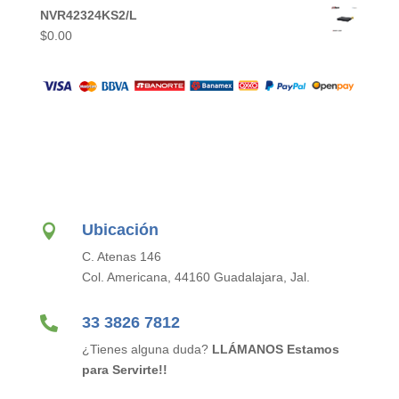
NVR42324KS2/L
$
0.00
Ubicación

C. Atenas 146
Col. Americana, 44160 Guadalajara, Jal.

33 3826 7812
¿Tienes alguna duda?
LLÁMANOS Estamos
para Servirte!!