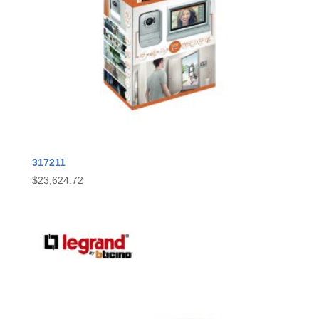
317211
$
23,624.72