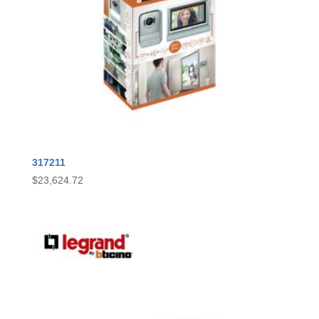
317211
$
23,624.72