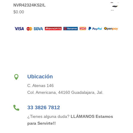
NVR42324KS2/L
$
0.00
Ubicación

C. Atenas 146
Col. Americana, 44160 Guadalajara, Jal.

33 3826 7812
¿Tienes alguna duda?
LLÁMANOS Estamos
para Servirte!!