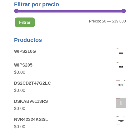
Filtrar por precio
Precio
Precio
Precio:
$0
—
$39,800
Filtrar
mínimo
máximo
Productos
WIPS210G
WIPS205
$
0.00
DS2CD2T47G2LC
$
0.00
DSKABV6113RS
$
0.00
NVR42324KS2/L
$
0.00