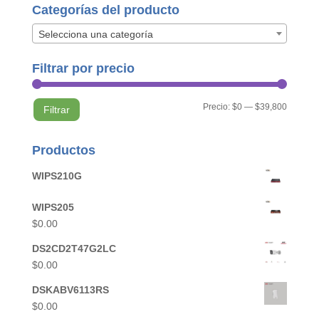
Categorías del producto
Selecciona una categoría
Filtrar por precio
Precio
Precio
Precio:
$0
—
$39,800
Filtrar
mínimo
máximo
Productos
WIPS210G
WIPS205
$
0.00
DS2CD2T47G2LC
$
0.00
DSKABV6113RS
$
0.00