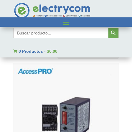
Inicio
/ Código SAT del producto / 43221526
Botón de búsqueda
Buscar:
43221526
Mostrando 1–9 de 856 resultados

0 Productos
-
$
0.00