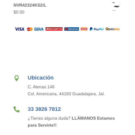
NVR42324KS2/L
$
0.00
Ubicación

C. Atenas 146
Col. Americana, 44160 Guadalajara, Jal.

33 3826 7812
¿Tienes alguna duda?
LLÁMANOS Estamos
para Servirte!!