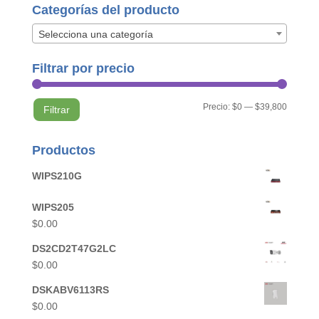
Categorías del producto
Selecciona una categoría
Filtrar por precio
Precio
Precio
Precio:
$0
—
$39,800
Filtrar
mínimo
máximo
Productos
WIPS210G
WIPS205
$
0.00
DS2CD2T47G2LC
$
0.00
DSKABV6113RS
$
0.00