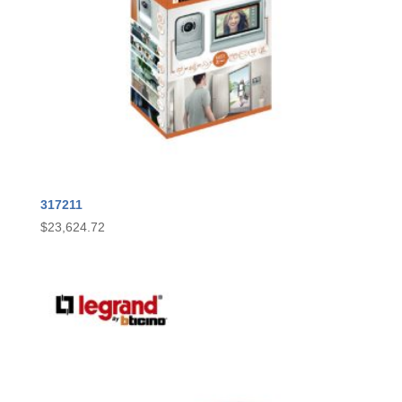
317211
$
23,624.72