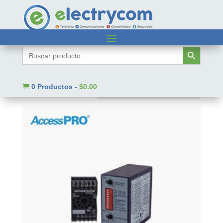
Inicio
/ Código SAT del producto / 43191616
Botón de búsqueda
Buscar:
43191616
Mostrando 1–9 de 856 resultados

0 Productos
-
$
0.00