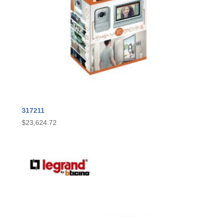
317211
$
23,624.72