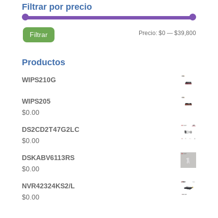
Filtrar por precio
Precio
Precio
Precio:
$0
—
$39,800
Filtrar
mínimo
máximo
Productos
WIPS210G
WIPS205
$
0.00
DS2CD2T47G2LC
$
0.00
DSKABV6113RS
$
0.00
NVR42324KS2/L
$
0.00