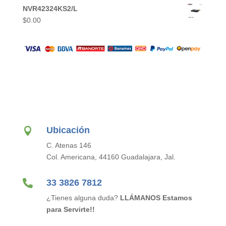
NVR42324KS2/L
$
0.00
Ubicación

C. Atenas 146
Col. Americana, 44160 Guadalajara, Jal.

33 3826 7812
¿Tienes alguna duda?
LLÁMANOS Estamos
para Servirte!!