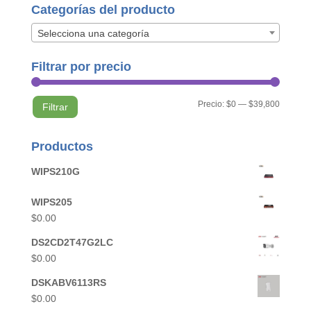
Categorías del producto
Selecciona una categoría
Filtrar por precio
Precio
Precio
Precio:
$0
—
$39,800
Filtrar
mínimo
máximo
Productos
WIPS210G
WIPS205
$
0.00
DS2CD2T47G2LC
$
0.00
DSKABV6113RS
$
0.00