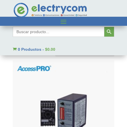
Inicio
/ Código SAT del producto / 46171619
Botón de búsqueda
Buscar:
46171619
Mostrando 1–9 de 856 resultados

0 Productos
-
$
0.00