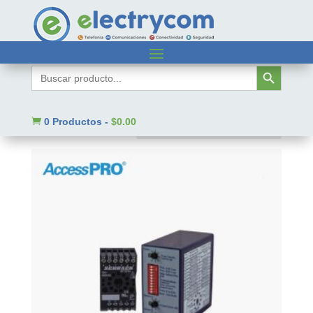
Inicio
/ Código SAT del producto / 52161520
Botón de búsqueda
Buscar:
52161520
Mostrando 1–9 de 856 resultados

0 Productos
-
$
0.00