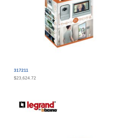
317211
$
23,624.72