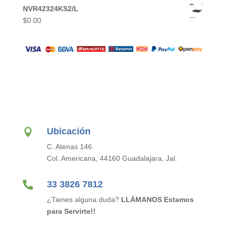
NVR42324KS2/L
$
0.00
Ubicación

C. Atenas 146
Col. Americana, 44160 Guadalajara, Jal.

33 3826 7812
¿Tienes alguna duda?
LLÁMANOS Estamos
para Servirte!!