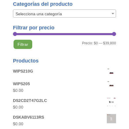
Categorías del producto
Selecciona una categoría
Filtrar por precio
Precio
Precio
Precio:
$0
—
$39,800
Filtrar
mínimo
máximo
Productos
WIPS210G
WIPS205
$
0.00
DS2CD2T47G2LC
$
0.00
DSKABV6113RS
$
0.00