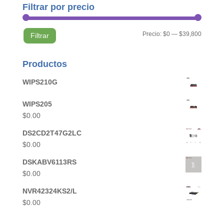
Filtrar por precio
Precio
Precio
Precio:
$0
—
$39,800
Filtrar
mínimo
máximo
Productos
WIPS210G
WIPS205
$
0.00
DS2CD2T47G2LC
$
0.00
DSKABV6113RS
$
0.00
NVR42324KS2/L
$
0.00