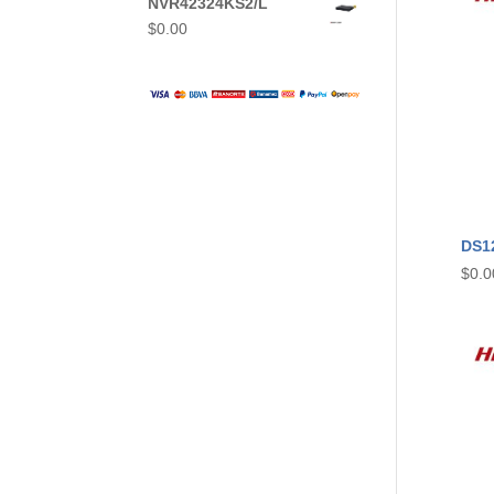
NVR42324KS2/L
$
0.00
DS1
$
0.0