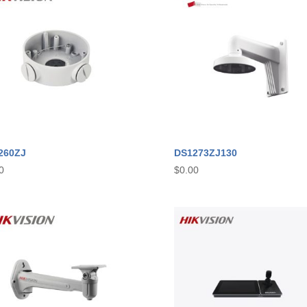
260ZJ
DS1273ZJ130
0
$
0.00