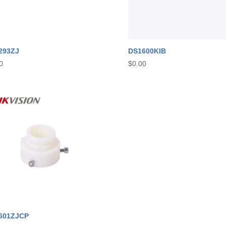
293ZJ
DS1600KIB
0
$
0.00
601ZJCP