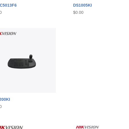
C5013F6
DS1005KI
0
$
0.00
200KI
0