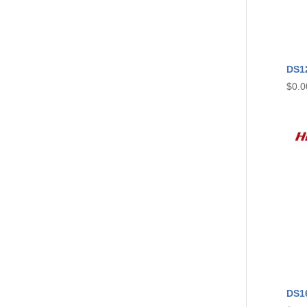
DS1
$
0.0
DS1