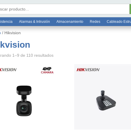
Bo
6 7812
ar:
istencia
Alarmas & Intrusión
Almacenamiento
Redes
Cableado Estr
o
/ Hikvision
kvision
rando 1–9 de 110 resultados