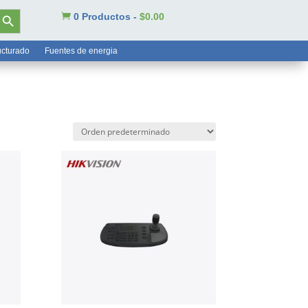
tón de búsqueda

0 Productos
-
$
0.00
ucturado
Fuentes de energia