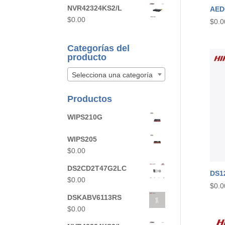
NVR42324KS2/L
AED
$
0.00
$
0.0
Categorías del
producto
Selecciona una categoría
Productos
WIPS210G
WIPS205
$
0.00
DS2CD2T47G2LC
DS1
$
0.00
$
0.0
DSKABV6113RS
$
0.00