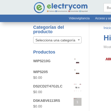
online@electrycom.mx
33 382


Busc
Videovigilancia
Acceso y as
Categorías del
Inici
producto
Hi
Selecciona una categoría
Most
Productos
WIPS210G
WIPS205
$
0.00
DS2CD2T47G2LC
$
0.00
DSKABV6113RS
$
0.00