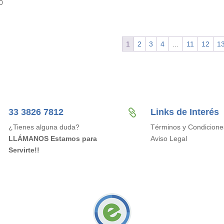
0
1
2
3
4
…
11
12
1
33 3826 7812
Links de Interés

¿Tienes alguna duda?
Términos y Condicione
LLÁMANOS Estamos para
Aviso Legal
Servirte!!