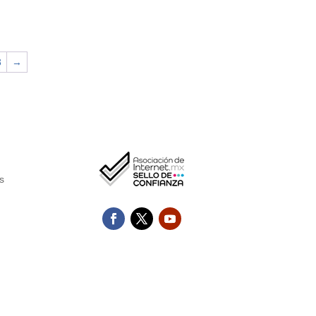
3
→
s