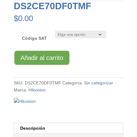
DS2CE70DF0TMF
$
0.00
Código SAT
DS2CE70DF0TMF
Añadir al carrito
cantidad
SKU:
DS2CE70DF0TMF
Categoría:
Sin categorizar
Marca:
Hikvision
Descripción