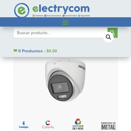
Inicio
/
Sin categorizar
/ DS2CE70DF0TMF
Botón de búsqueda
Buscar:

0 Productos
-
$
0.00