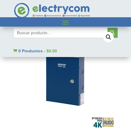
Inicio
/
Sin categorizar
/ XP8DC164KV
Botón de búsqueda
Buscar:

0 Productos
-
$
0.00