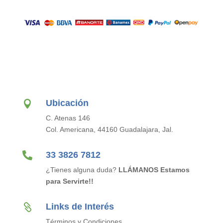
Ubicación

C. Atenas 146
Col. Americana, 44160 Guadalajara, Jal.

33 3826 7812
¿Tienes alguna duda?
LLÁMANOS Estamos
para Servirte!!
Links de Interés

Términos y Condiciones