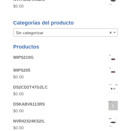
$
0.00
Categorías del producto
Sin categorizar
×
Productos
WIPS210G
WIPS205
$
0.00
DS2CD2T47G2LC
$
0.00
DSKABV6113RS
$
0.00
NVR42324KS2/L
$
0.00