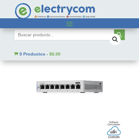
Inicio
/
Sin categorizar
/ US8
Botón de búsqueda
Buscar:

0 Productos
-
$
0.00