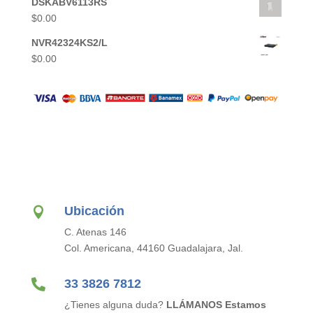
DSKABV6113RS
$
0.00
NVR42324KS2/L
$
0.00
Ubicación

C. Atenas 146
Col. Americana, 44160 Guadalajara, Jal.

33 3826 7812
¿Tienes alguna duda?
LLÁMANOS Estamos