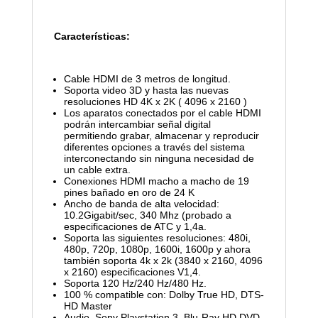
Características:
Cable HDMI de 3 metros de longitud.
Soporta video 3D y hasta las nuevas
resoluciones HD 4K x 2K ( 4096 x 2160 )
Los aparatos conectados por el cable HDMI
podrán intercambiar señal digital
permitiendo grabar, almacenar y reproducir
diferentes opciones a través del sistema
interconectando sin ninguna necesidad de
un cable extra.
Conexiones HDMI macho a macho de 19
pines bañado en oro de 24 K
Ancho de banda de alta velocidad:
10.2Gigabit/sec, 340 Mhz (probado a
especificaciones de ATC y 1,4a.
Soporta las siguientes resoluciones: 480i,
480p, 720p, 1080p, 1600i, 1600p y ahora
también soporta 4k x 2k (3840 x 2160, 4096
x 2160) especificaciones V1,4.
Soporta 120 Hz/240 Hz/480 Hz.
100 % compatible con: Dolby True HD, DTS-
HD Master
Audio, Sony Playstation 3, Blu-Ray HD DVD,