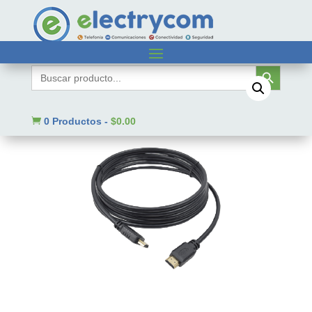
Inicio
/
Sin categorizar
/ TTHDMI3M
Botón de búsqueda
Buscar:

0 Productos
-
$
0.00