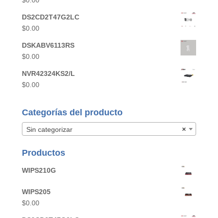
$
0.00
DS2CD2T47G2LC
$
0.00
DSKABV6113RS
$
0.00
NVR42324KS2/L
$
0.00
Categorías del producto
Sin categorizar
×
Productos
WIPS210G
WIPS205
$
0.00