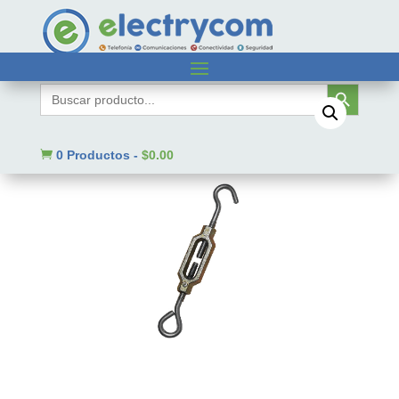
Inicio
/
Sin categorizar
/ TEN3/16Z
Botón de búsqueda
Buscar:

0 Productos
-
$
0.00