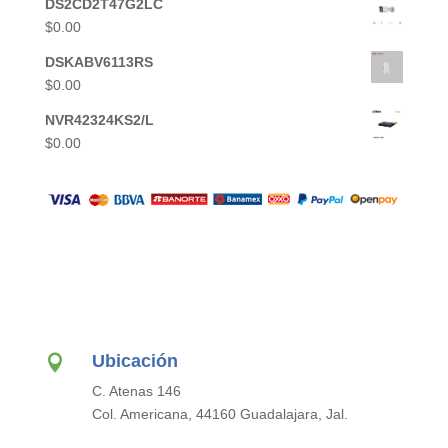
DS2CD2T47G2LC
$
0.00
DSKABV6113RS
$
0.00
NVR42324KS2/L
$
0.00
Ubicación

C. Atenas 146
Col. Americana, 44160 Guadalajara, Jal.