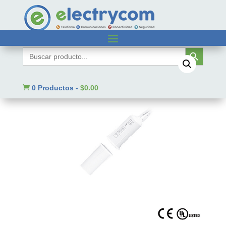
Inicio
/
Sin categorizar
/ SF1012
Botón de búsqueda
Buscar:

0 Productos
-
$
0.00