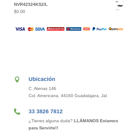
NVR42324KS2/L
$
0.00
Ubicación

C. Atenas 146
Col. Americana, 44160 Guadalajara, Jal.

33 3826 7812
¿Tienes alguna duda?
LLÁMANOS Estamos
para Servirte!!