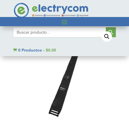
Inicio
/
Sin categorizar
/ SBE-OV40URS
Botón de búsqueda
Buscar:

0 Productos
-
$
0.00