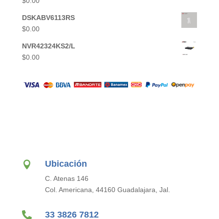
$
0.00
DSKABV6113RS
$
0.00
NVR42324KS2/L
$
0.00
Ubicación

C. Atenas 146
Col. Americana, 44160 Guadalajara, Jal.

33 3826 7812