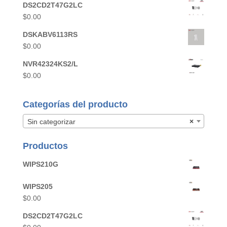
DS2CD2T47G2LC
$
0.00
DSKABV6113RS
$
0.00
NVR42324KS2/L
$
0.00
Categorías del producto
Sin categorizar
×
Productos
WIPS210G
WIPS205
$
0.00
DS2CD2T47G2LC