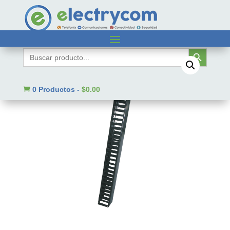
Inicio
/
Sin categorizar
/ SBE-OV20URS
Botón de búsqueda
Buscar:

0 Productos
-
$
0.00