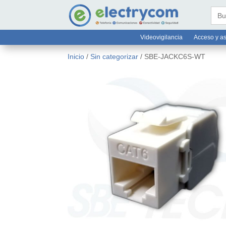
online@electrycom.mx
33 382


Busc
Videovigilancia
Acceso y as
Inicio
/
Sin categorizar
/ SBE-JACKC6S-WT