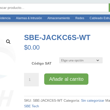
Bo
6 7812
ar:
istencia
Alarmas & Intrusión
Almacenamiento
Redes
Cableado Estr
SBE-JACKC6S-WT
$
0.00
Código SAT
SBE-
Añadir al carrito
JACKC6S-
WT
cantidad
SKU:
SBE-JACKC6S-WT
Categoría:
Sin categorizar
Ma
SBE Tech