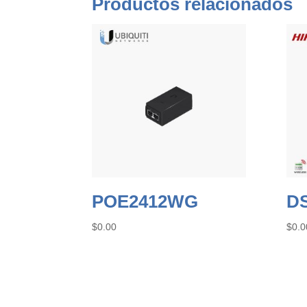
Productos relacionados
POE2412WG
D
$
0.00
$
0.0