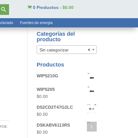
tón de búsqueda

0 Productos
-
$
0.00
ucturado
Fuentes de energia
Categorías del
producto
Sin categorizar
×
Productos
WIPS210G
WIPS205
$
0.00
DS2CD2T47G2LC
$
0.00
DSKABV6113RS
rca:
$
0.00