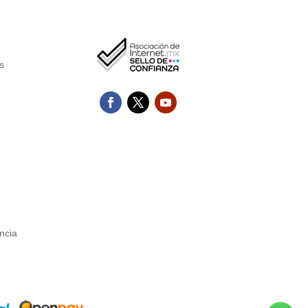
s
ncia