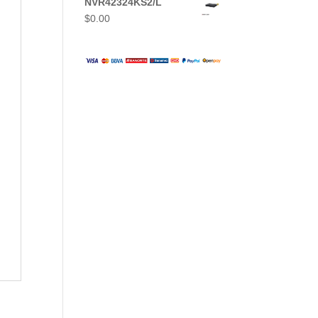
NVR42324KS2/L
$
0.00