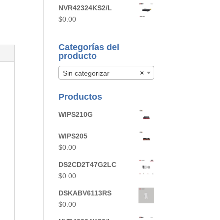
NVR42324KS2/L
$
0.00
Categorías del
producto
Sin categorizar
×
Productos
WIPS210G
WIPS205
$
0.00
DS2CD2T47G2LC
$
0.00
DSKABV6113RS
$
0.00