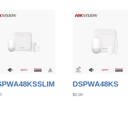
SPWA48KSSLIM
DSPWA48KS
0
$
0.00