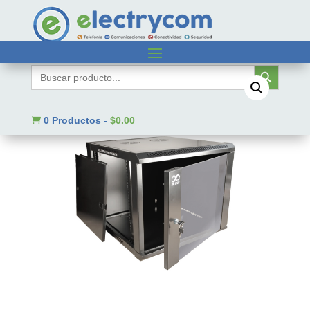
Inicio
/
Sin categorizar
/ SBE-GNLPAR15URP
Botón de búsqueda
Buscar:

0 Productos
-
$
0.00