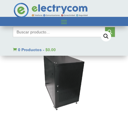
Inicio
/
Sin categorizar
/ SBE-GNL20URV600
Botón de búsqueda
Buscar:

0 Productos
-
$
0.00