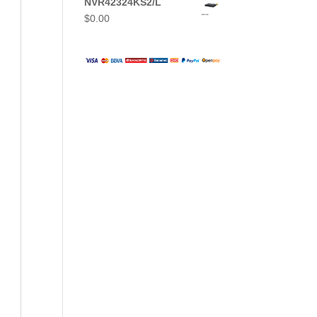
NVR42324KS2/L
$
0.00