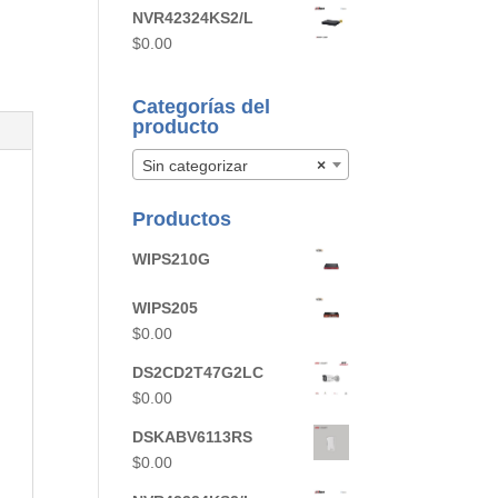
NVR42324KS2/L
$
0.00
Categorías del
producto
Sin categorizar
×
Productos
WIPS210G
WIPS205
$
0.00
DS2CD2T47G2LC
$
0.00
DSKABV6113RS
$
0.00