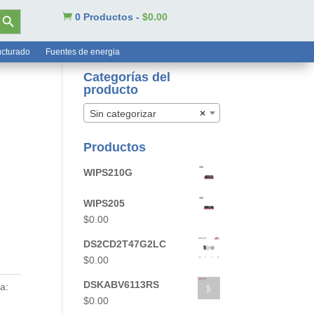
tón de búsqueda

0 Productos
-
$
0.00
ucturado
Fuentes de energia
Categorías del
producto
Sin categorizar
×
Productos
WIPS210G
WIPS205
$
0.00
DS2CD2T47G2LC
$
0.00
DSKABV6113RS
a:
$
0.00