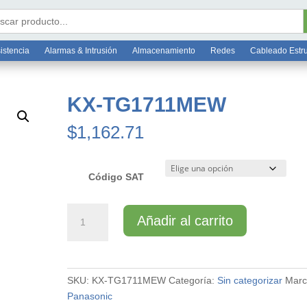
Bo
6 7812
ar:
istencia
Alarmas & Intrusión
Almacenamiento
Redes
Cableado Estr
KX-TG1711MEW
$
1,162.71
Código SAT
KX-
Añadir al carrito
TG1711MEW
cantidad
SKU:
KX-TG1711MEW
Categoría:
Sin categorizar
Marc
Panasonic