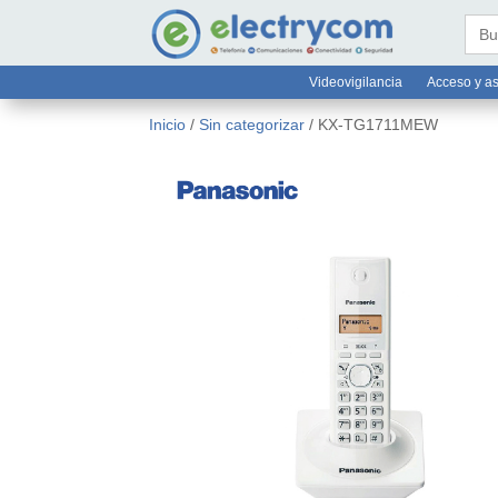
online@electrycom.mx
33 382


Busc
Videovigilancia
Acceso y as
Inicio
/
Sin categorizar
/ KX-TG1711MEW