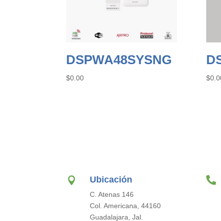
DSPWA48SYSNG
D
$
0.00
$
0.0
Ubicación


C. Atenas 146
Col. Americana, 44160
Guadalajara, Jal.