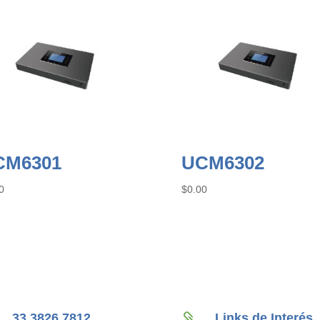
CM6301
UCM6302
0
$
0.00
33 3826 7812
Links de Interés
