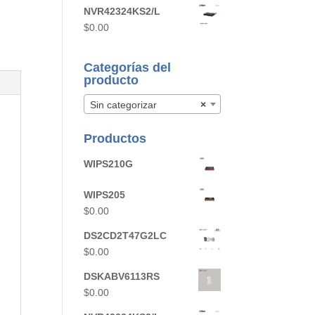
NVR42324KS2/L
$
0.00
Categorías del
producto
Sin categorizar
×
Productos
WIPS210G
WIPS205
$
0.00
DS2CD2T47G2LC
$
0.00
DSKABV6113RS
$
0.00