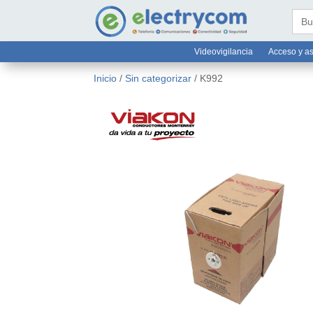
online@electrycom.mx
33 382


Busc
Videovigilancia
Acceso y as
Inicio
/
Sin categorizar
/ K992