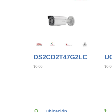
DS2CD2T47G2LC
U
$
0.00
$
0.0
Ubicación

