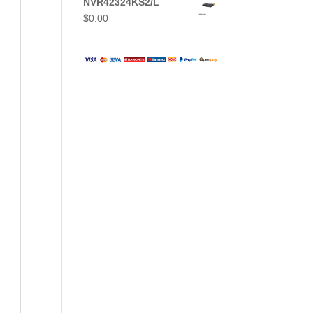
NVR42324KS2/L
$
0.00