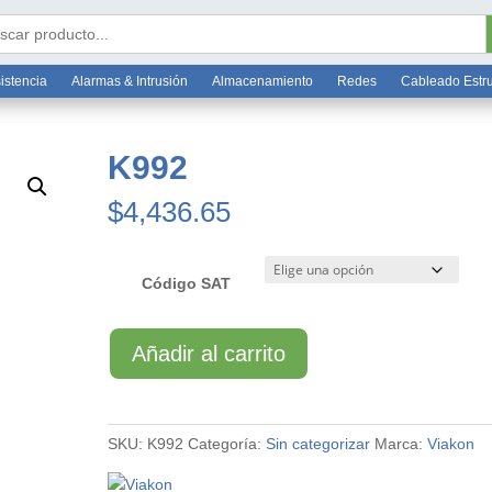
Bo
6 7812
ar:
istencia
Alarmas & Intrusión
Almacenamiento
Redes
Cableado Estr
K992
$
4,436.65
Código SAT
K992
Añadir al carrito
cantidad
SKU:
K992
Categoría:
Sin categorizar
Marca:
Viakon