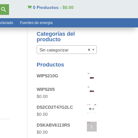
tón de búsqueda

0 Productos
-
$
0.00
ucturado
Fuentes de energia
Categorías del
producto
Sin categorizar
×
Productos
WIPS210G
WIPS205
$
0.00
DS2CD2T47G2LC
$
0.00
DSKABV6113RS
$
0.00