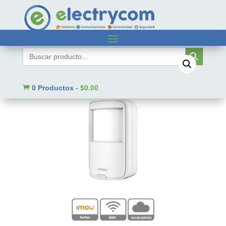
Inicio
/
Sin categorizar
/ IMOU MOTION DETECTOR
Botón de búsqueda
Buscar:

0 Productos
-
$
0.00