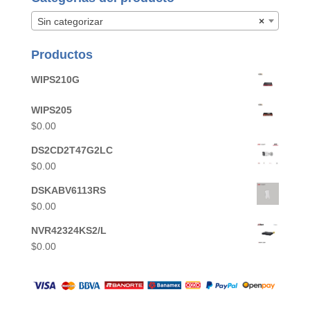
Sin categorizar
×
Productos
WIPS210G
WIPS205
$
0.00
DS2CD2T47G2LC
$
0.00
DSKABV6113RS
$
0.00
NVR42324KS2/L
$
0.00