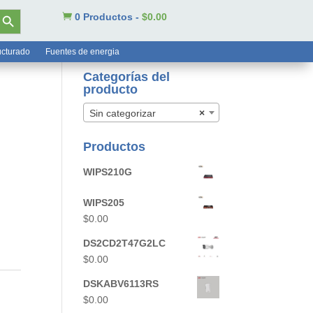
tón de búsqueda

0 Productos
-
$
0.00
ucturado
Fuentes de energia
Categorías del
producto
Sin categorizar
×
Productos
WIPS210G
WIPS205
$
0.00
DS2CD2T47G2LC
$
0.00
DSKABV6113RS
$
0.00