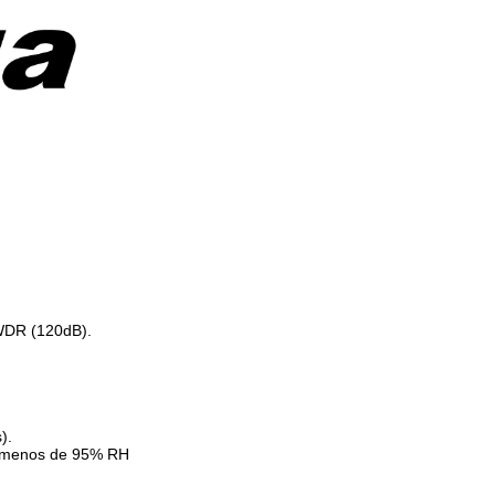
WDR (120dB).
).
 / menos de 95% RH