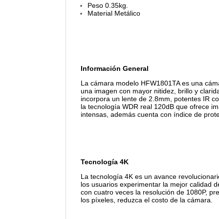
Peso 0.35kg.
Material Metálico
Información General
La cámara modelo HFW1801TA es una cámara 
una imagen con mayor nitidez, brillo y clari
incorpora un lente de 2.8mm, potentes IR c
la tecnología WDR real 120dB que ofrece imá
intensas, además cuenta con índice de prote
Tecnología 4K
La tecnología 4K es un avance revolucionari
los usuarios experimentar la mejor calidad de
con cuatro veces la resolución de 1080P, pr
los píxeles, reduzca el costo de la cámara.