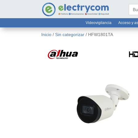
online@electrycom.mx
33 382


Busc
Videovigilancia
Acceso y as
Inicio
/
Sin categorizar
/ HFW1801TA