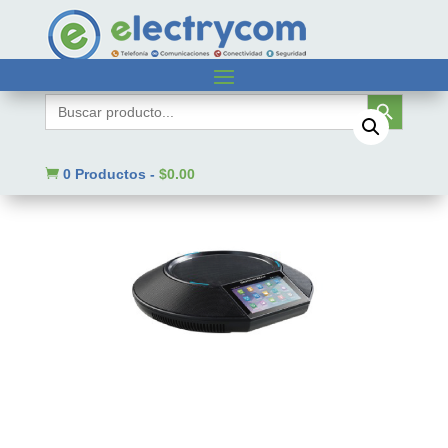
Inicio
/
Sin categorizar
/ GAC2500
Botón de búsqueda
Buscar:

0 Productos
-
$
0.00