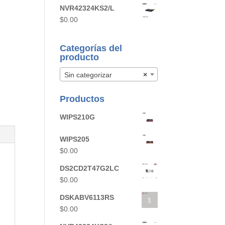
NVR42324KS2/L
$
0.00
Categorías del
producto
Sin categorizar
×
Productos
WIPS210G
WIPS205
$
0.00
DS2CD2T47G2LC
$
0.00
DSKABV6113RS
$
0.00