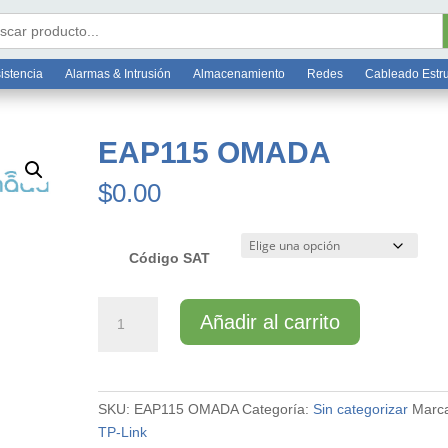
Bo
6 7812
ar:
istencia
Alarmas & Intrusión
Almacenamiento
Redes
Cableado Estr
EAP115 OMADA
$
0.00
Código SAT
EAP115
Añadir al carrito
OMADA
cantidad
SKU:
EAP115 OMADA
Categoría:
Sin categorizar
Marc
TP-Link