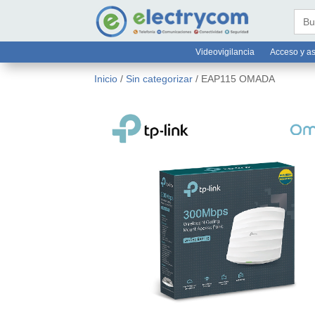
online@electrycom.mx
33 382


Busc
Videovigilancia
Acceso y as
Inicio
/
Sin categorizar
/ EAP115 OMADA