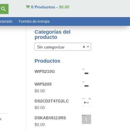
tón de búsqueda

0 Productos
-
$
0.00
ucturado
Fuentes de energia
Categorías del
producto
Sin categorizar
×
Productos
WIPS210G
WIPS205
$
0.00
DS2CD2T47G2LC
$
0.00
DSKABV6113RS
a:
$
0.00