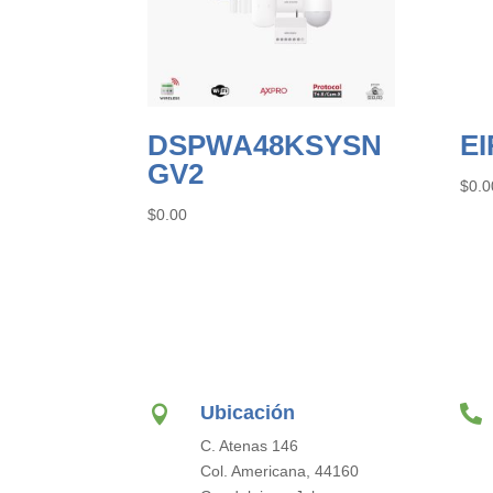
DSPWA48KSYSN
EI
GV2
$
0.0
$
0.00
Ubicación


C. Atenas 146
Col. Americana, 44160