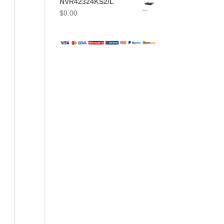
NVR42324KS2/L
$
0.00