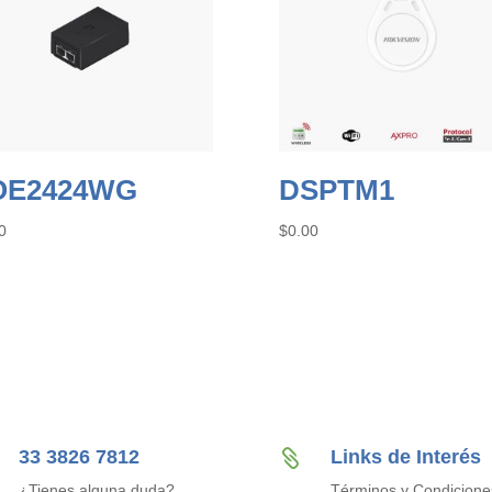
OE2424WG
DSPTM1
0
$
0.00
33 3826 7812
Links de Interés

¿Tienes alguna duda?
Términos y Condicione