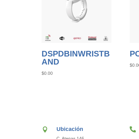
DSPDBINWRISTB
P
AND
$
0.0
$
0.00
Ubicación


C. Atenas 146