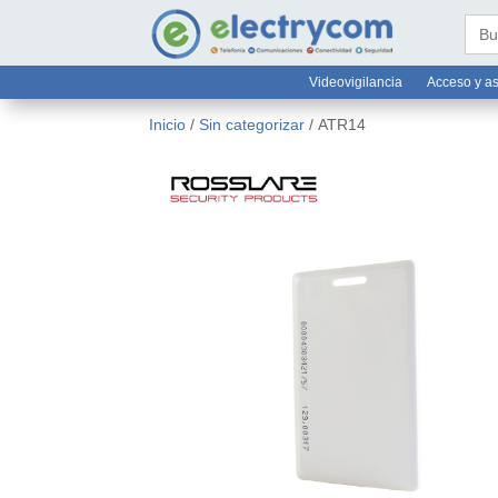
online@electrycom.mx
33 382


Busc
Videovigilancia
Acceso y as
Inicio
/
Sin categorizar
/ ATR14