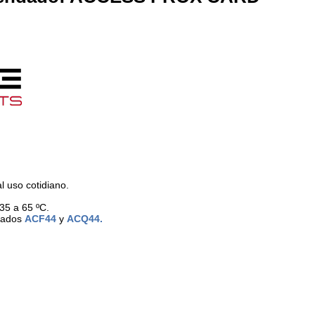
l uso cotidiano.
35 a 65 ºC.
clados
ACF44
y
ACQ44.