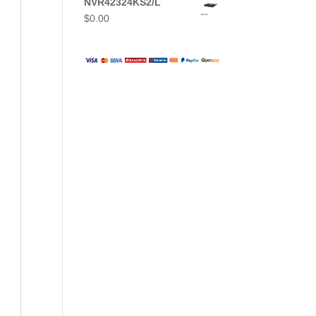
NVR42324KS2/L
$
0.00