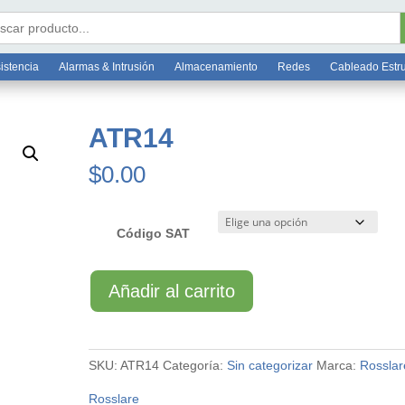
Bo
6 7812
ar:
istencia
Alarmas & Intrusión
Almacenamiento
Redes
Cableado Estr
ATR14
$
0.00
Código SAT
ATR14
Añadir al carrito
cantidad
SKU:
ATR14
Categoría:
Sin categorizar
Marca:
Rosslar
Rosslare