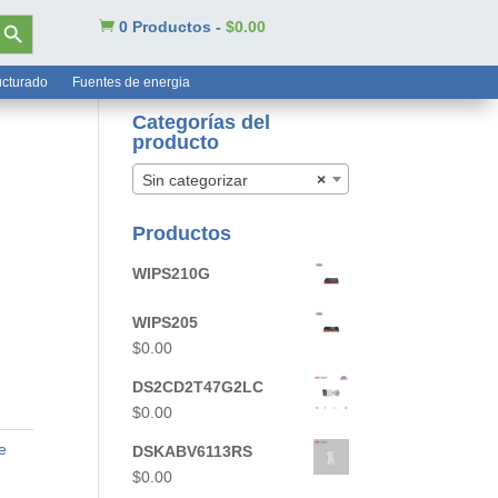
tón de búsqueda

0 Productos
-
$
0.00
ucturado
Fuentes de energia
Categorías del
producto
Sin categorizar
×
Productos
WIPS210G
WIPS205
$
0.00
DS2CD2T47G2LC
$
0.00
e
DSKABV6113RS
$
0.00