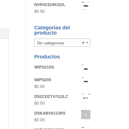
NVR42324KS2/L
$
0.00
Categorías del
producto
Sin categorizar
×
Productos
WIPS210G
WIPS205
$
0.00
DS2CD2T47G2LC
$
0.00
DSKABV6113RS
$
0.00