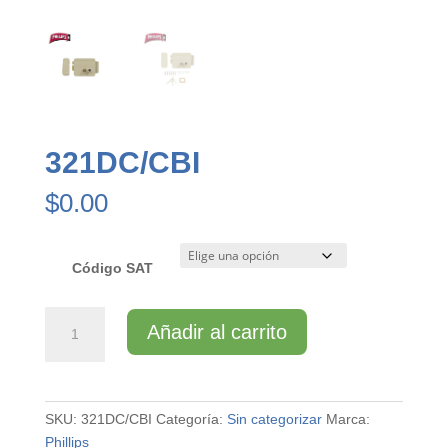
321DC/CBI
$
0.00
Código SAT
321DC/CBI
Añadir al carrito
cantidad
SKU:
321DC/CBI
Categoría:
Sin categorizar
Marca:
Phillips