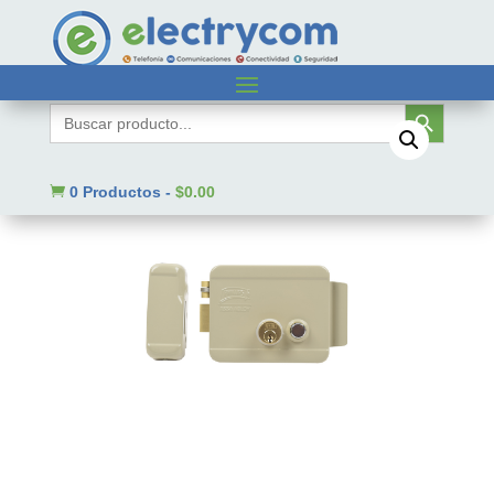
Inicio
/
Sin categorizar
/ 321DC/CBI
Botón de búsqueda
Buscar:

0 Productos
-
$
0.00