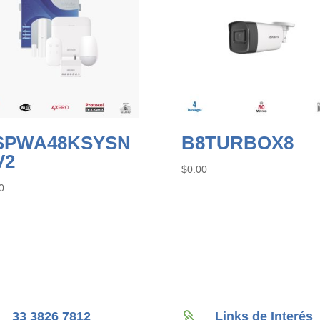
SPWA48KSYSN
B8TURBOX8
V2
$
0.00
0
33 3826 7812
Links de Interés
