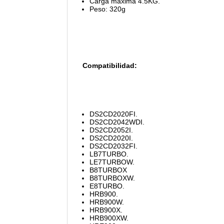
Carga máxima 4.5KG.
Peso: 320g
Compatibilidad:
DS2CD2020FI.
DS2CD2042WDI.
DS2CD2052I.
DS2CD2020I.
DS2CD2032FI.
LB7TURBO.
LE7TURBOW.
B8TURBOX
B8TURBOXW.
E8TURBO.
HRB900.
HRB900W.
HRB900X.
HRB900XW.