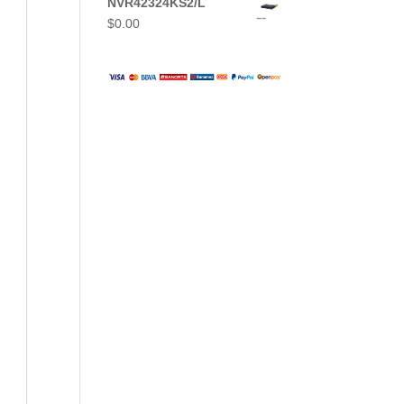
NVR42324KS2/L
$
0.00