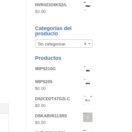
NVR42324KS2/L
$
0.00
Categorías del
producto
Sin categorizar
×
Productos
WIPS210G
WIPS205
$
0.00
DS2CD2T47G2LC
$
0.00
DSKABV6113RS
$
0.00