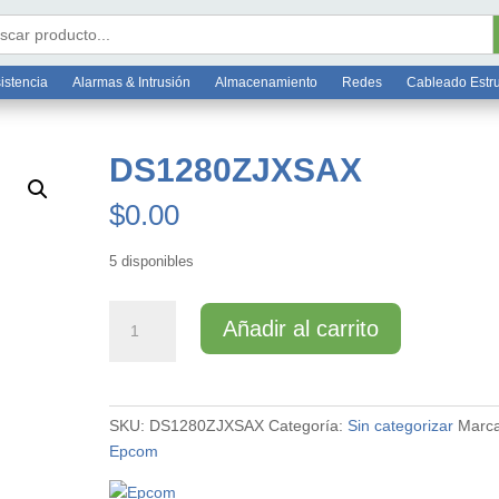
Bo
6 7812
ar:
istencia
Alarmas & Intrusión
Almacenamiento
Redes
Cableado Estr
DS1280ZJXSAX
$
0.00
5 disponibles
DS1280ZJXSAX
Añadir al carrito
cantidad
SKU:
DS1280ZJXSAX
Categoría:
Sin categorizar
Marca
Epcom