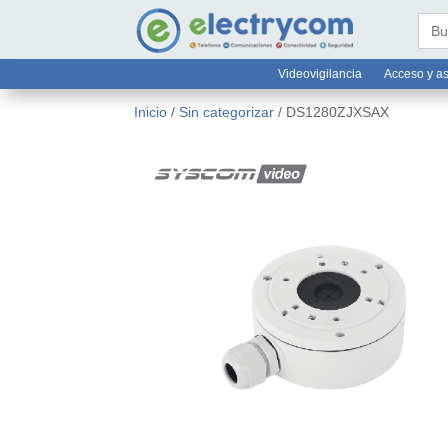
online@electrycom.mx
33 382


Busc
Videovigilancia
Acceso y as
Inicio
/
Sin categorizar
/ DS1280ZJXSAX