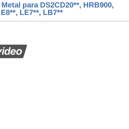
 Metal para DS2CD20**, HRB900,
E8**, LE7**, LB7**