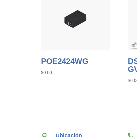
POE2424WG
D
G
$
0.00
$
0.0
Ubicación

