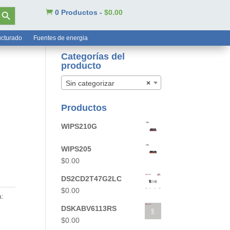
tón de búsqueda

0 Productos
-
$
0.00
ucturado
Fuentes de energia
Categorías del
producto
Sin categorizar
×
Productos
WIPS210G
WIPS205
$
0.00
DS2CD2T47G2LC
$
0.00
:
DSKABV6113RS
$
0.00