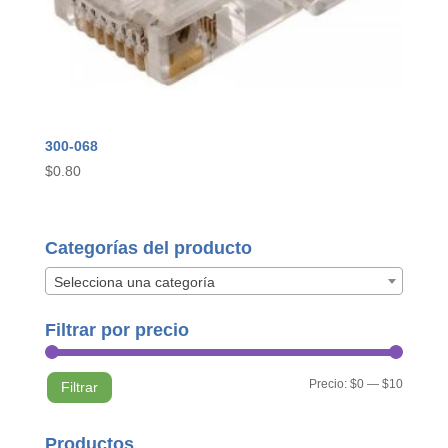
300-068
$
0.80
Categorías del producto
Selecciona una categoría
Filtrar por precio
Precio
Precio
Precio:
$0
—
$10
Filtrar
mínimo
máximo
Productos