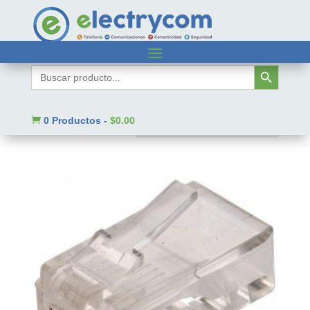
Inicio
/ Steren
Botón de búsqueda
Buscar:
Steren
Mostrando el único resultado

0 Productos
-
$
0.00