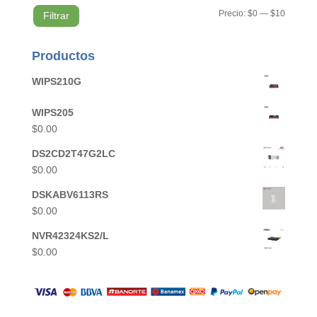
Precio
Precio
Precio:
$0
—
$10
Filtrar
mínimo
máximo
Productos
WIPS210G
WIPS205
$
0.00
DS2CD2T47G2LC
$
0.00
DSKABV6113RS
$
0.00
NVR42324KS2/L
$
0.00