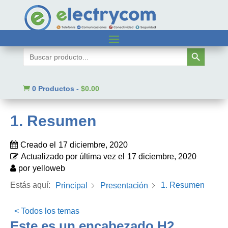
¿En qué podemos ayudarte?
Botón de búsqueda
Buscar:
Buscar

0 Productos
-
$
0.00
1. Resumen
Creado el
17 diciembre, 2020
Actualizado por última vez el
17 diciembre, 2020
por
yelloweb
Estás aquí:
1. Resumen
Principal
Presentación
< Todos los temas
Este es un encabezado H2