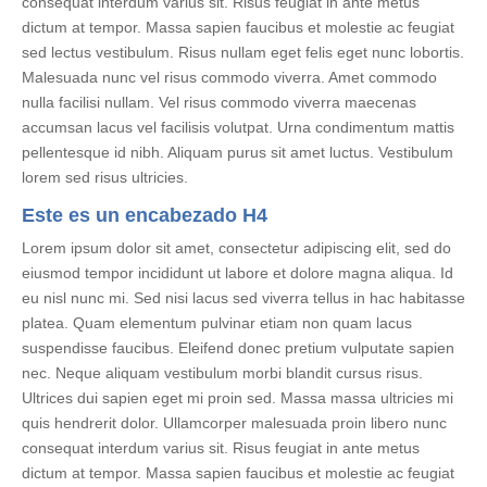
consequat interdum varius sit. Risus feugiat in ante metus
dictum at tempor. Massa sapien faucibus et molestie ac feugiat
sed lectus vestibulum. Risus nullam eget felis eget nunc lobortis.
Malesuada nunc vel risus commodo viverra. Amet commodo
nulla facilisi nullam. Vel risus commodo viverra maecenas
accumsan lacus vel facilisis volutpat. Urna condimentum mattis
pellentesque id nibh. Aliquam purus sit amet luctus. Vestibulum
lorem sed risus ultricies.
Este es un encabezado H4
Lorem ipsum dolor sit amet, consectetur adipiscing elit, sed do
eiusmod tempor incididunt ut labore et dolore magna aliqua. Id
eu nisl nunc mi. Sed nisi lacus sed viverra tellus in hac habitasse
platea. Quam elementum pulvinar etiam non quam lacus
suspendisse faucibus. Eleifend donec pretium vulputate sapien
nec. Neque aliquam vestibulum morbi blandit cursus risus.
Ultrices dui sapien eget mi proin sed. Massa massa ultricies mi
quis hendrerit dolor. Ullamcorper malesuada proin libero nunc
consequat interdum varius sit. Risus feugiat in ante metus
dictum at tempor. Massa sapien faucibus et molestie ac feugiat