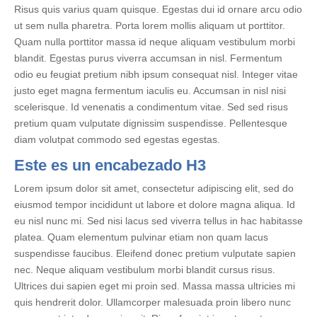
Risus quis varius quam quisque. Egestas dui id ornare arcu odio
ut sem nulla pharetra. Porta lorem mollis aliquam ut porttitor.
Quam nulla porttitor massa id neque aliquam vestibulum morbi
blandit. Egestas purus viverra accumsan in nisl. Fermentum
odio eu feugiat pretium nibh ipsum consequat nisl. Integer vitae
justo eget magna fermentum iaculis eu. Accumsan in nisl nisi
scelerisque. Id venenatis a condimentum vitae. Sed sed risus
pretium quam vulputate dignissim suspendisse. Pellentesque
diam volutpat commodo sed egestas egestas.
Este es un encabezado H3
Lorem ipsum dolor sit amet, consectetur adipiscing elit, sed do
eiusmod tempor incididunt ut labore et dolore magna aliqua. Id
eu nisl nunc mi. Sed nisi lacus sed viverra tellus in hac habitasse
platea. Quam elementum pulvinar etiam non quam lacus
suspendisse faucibus. Eleifend donec pretium vulputate sapien
nec. Neque aliquam vestibulum morbi blandit cursus risus.
Ultrices dui sapien eget mi proin sed. Massa massa ultricies mi
quis hendrerit dolor. Ullamcorper malesuada proin libero nunc