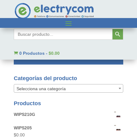
Inicio
/ Precision
Botón de búsqueda
Buscar:
Precision
No se han encontrado productos que

0 Productos
-
$
0.00
coincidan con tu selección.
Categorías del producto
Selecciona una categoría
Productos
WIPS210G
WIPS205
$
0.00