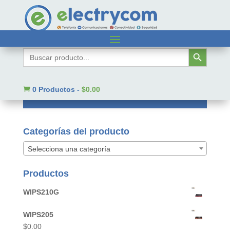
Inicio
/ Assa Abloy
Botón de búsqueda
Buscar:
Assa Abloy
No se han encontrado productos que

0 Productos
-
$
0.00
coincidan con tu selección.
Categorías del producto
Selecciona una categoría
Productos
WIPS210G
WIPS205
$
0.00